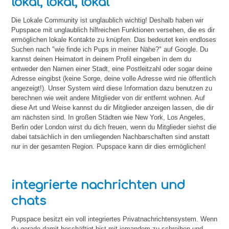
lokal, lokal, lokal
Die Lokale Community ist unglaublich wichtig! Deshalb haben wir
Pupspace mit unglaublich hilfreichen Funktionen versehen, die es dir
ermöglichen lokale Kontakte zu knüpfen. Das bedeutet kein endloses
Suchen nach "wie finde ich Pups in meiner Nähe?" auf Google. Du
kannst deinen Heimatort in deinem Profil eingeben in dem du
entweder den Namen einer Stadt, eine Postleitzahl oder sogar deine
Adresse eingibst (keine Sorge, deine volle Adresse wird nie öffentlich
angezeigt!). Unser System wird diese Information dazu benutzen zu
berechnen wie weit andere Mitglieder von dir entfernt wohnen. Auf
diese Art und Weise kannst du dir Mitglieder anzeigen lassen, die dir
am nächsten sind. In großen Städten wie New York, Los Angeles,
Berlin oder London wirst du dich freuen, wenn du Mitglieder siehst die
dabei tatsächlich in den umliegenden Nachbarschaften sind anstatt
nur in der gesamten Region. Pupspace kann dir dies ermöglichen!
integrierte nachrichten und
chats
Pupspace besitzt ein voll integriertes Privatnachrichtensystem. Wenn
du gerade damit beschäftigt bist mit jemandem zu schreiben und