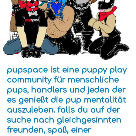
pupspace ist eine puppy play
community für menschliche
pups, handlers und jeden der
es genießt die pup mentalität
auszuleben. falls du auf der
suche nach gleichgesinnten
freunden, spaß, einer