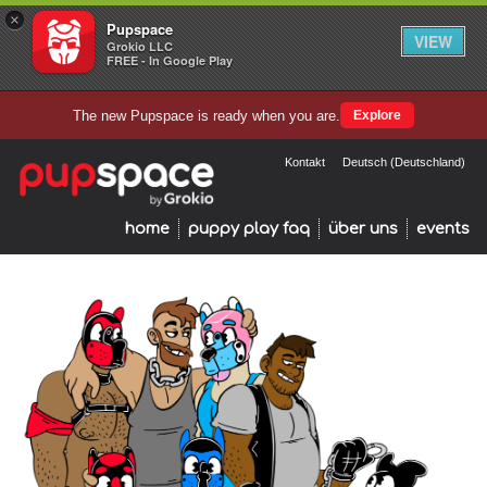
×
Pupspace
VIEW
Grokio LLC
FREE - In Google Play
The new Pupspace is ready when you are.
Explore
Kontakt
Deutsch (Deutschland)
home
puppy play faq
über uns
events