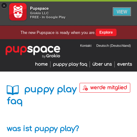
×
Pupspace
VIEW
Grokio LLC
FREE - In Google Play
The new Pupspace is ready when you are.
Explore
Kontakt
Deutsch (Deutschland)
home
puppy play faq
über uns
events
puppy play
werde mitglied
faq
was ist puppy play?